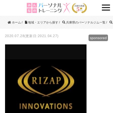
togg
ホーム
/
地域・エリアから探す
/
兵庫県のパーソナルジム一覧
/
2020.07.28(更新日:2021.04.27)
sponsored