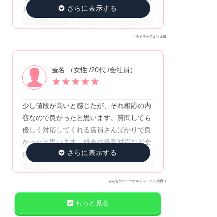
われて、頑張り続けられている！いなけれ
ば、確実に結果を出すことができなかった
※ライザップより提供
匿名 （女性 /20代 /会社員）
★
★
★
★
★
少し値段が高いと感じたが、それ相応の内
容なので良かったと思います。質問しても
優しく対応してくれる店員さんばかりで良
かったと思います。料金や接客対応など全
体的に、総合して判断して良かったと思い
ました。
みんなのパーソナルトレーニング調べ
もっと見る