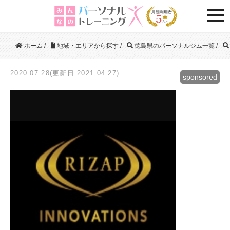
togg
ホーム
/
地域・エリアから探す
/
徳島県のパーソナルジム一覧
/
2020.07.28(更新日:2021.04.27)
sponsored