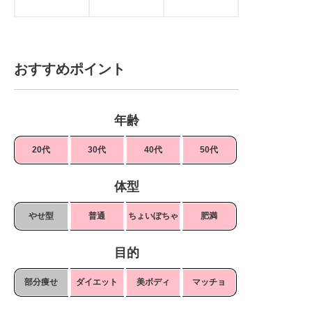
おすすめポイント
年齢
20代
30代
40代
50代
体型
やせ型
普通
ちょいぽちゃ
肥満
目的
部分痩せ
ダイエット
美ボディ
マッチョ