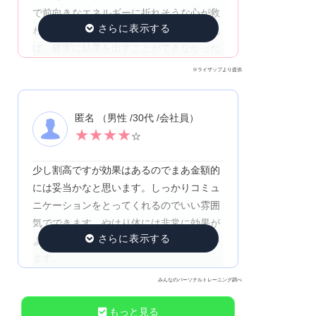
で前向きなエネルギーに折れそうな心が救
われて、頑張り続けられている！いなけれ
ば、確実に結果を出すことができなかった
※ライザップより提供
匿名 （男性 /30代 /会社員）
★
★
★
★
☆
少し割高ですが効果はあるのでまあ金額的
には妥当かなと思います。しっかりコミュ
ニケーションをとってくれるのでいい雰囲
気でできます。やはり体には非常に効果が
よくて環境や設備もいいので気に入ってい
ます。
みんなのパーソナルトレーニング調べ
もっと見る